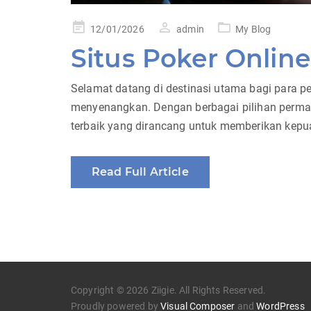
Posted
12/01/2026
admin
My Blog
on
Situs Poker Onli
Selamat datang di destinasi utama bagi para p
menyenangkan. Dengan berbagai pilihan perma
terbaik yang dirancang untuk memberikan kepu
Read Full Article
Copyright © 2026 Ziigie. All Rights Reserved.
Proudly powered by
Visual Composer
and
WordPress