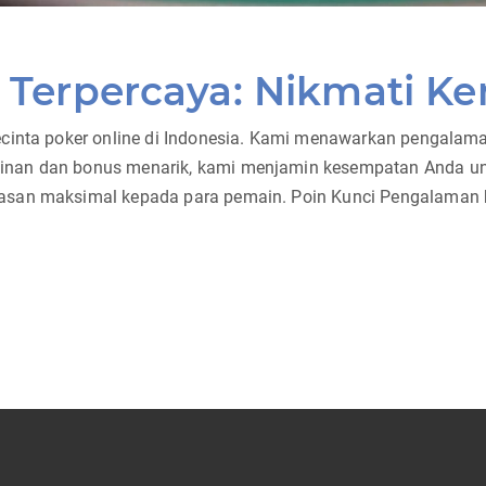
ne Terpercaya: Nikmati
ecinta poker online di Indonesia. Kami menawarkan pengalam
inan dan bonus menarik, kami menjamin kesempatan Anda unt
asan maksimal kepada para pemain. Poin Kunci Pengalaman b