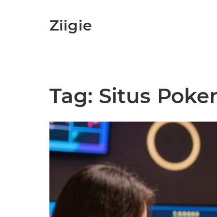
Ziigie
Tag:
Situs Poke