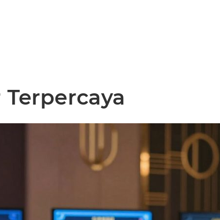
r Terpercaya