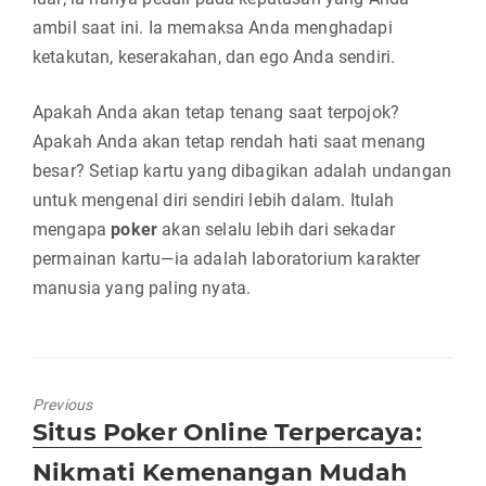
ambil saat ini. Ia memaksa Anda menghadapi
ketakutan, keserakahan, dan ego Anda sendiri.
Apakah Anda akan tetap tenang saat terpojok?
Apakah Anda akan tetap rendah hati saat menang
besar? Setiap kartu yang dibagikan adalah undangan
untuk mengenal diri sendiri lebih dalam. Itulah
mengapa
poker
akan selalu lebih dari sekadar
permainan kartu—ia adalah laboratorium karakter
manusia yang paling nyata.
Previous
Previous
Situs Poker Online Terpercaya:
post:
Nikmati Kemenangan Mudah