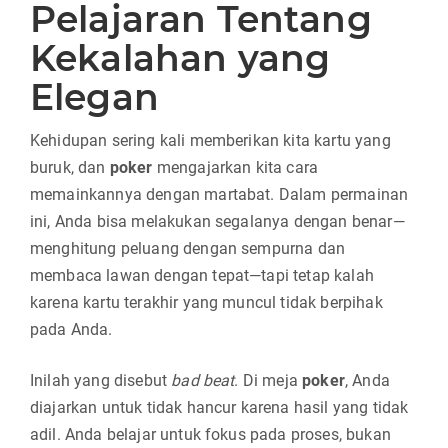
Pelajaran Tentang
Kekalahan yang
Elegan
Kehidupan sering kali memberikan kita kartu yang
buruk, dan
poker
mengajarkan kita cara
memainkannya dengan martabat. Dalam permainan
ini, Anda bisa melakukan segalanya dengan benar—
menghitung peluang dengan sempurna dan
membaca lawan dengan tepat—tapi tetap kalah
karena kartu terakhir yang muncul tidak berpihak
pada Anda.
Inilah yang disebut
bad beat
. Di meja
poker
, Anda
diajarkan untuk tidak hancur karena hasil yang tidak
adil. Anda belajar untuk fokus pada proses, bukan