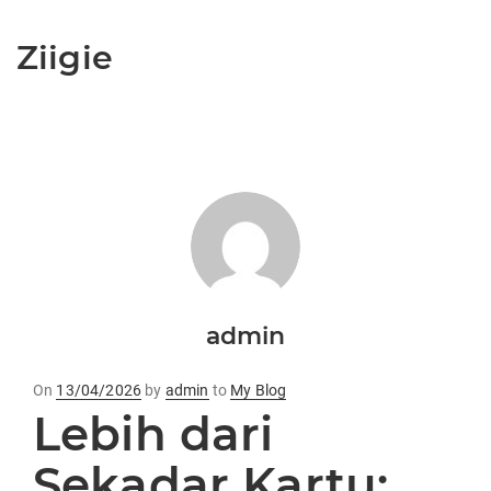
Ziigie
admin
Posted
On
13/04/2026
by
admin
to
My Blog
Lebih dari
on
Sekadar Kartu: