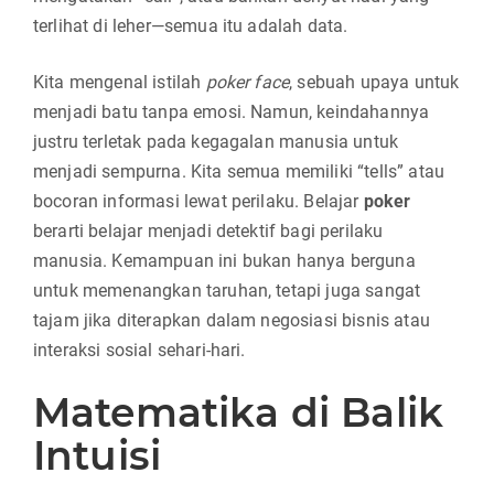
terlihat di leher—semua itu adalah data.
Kita mengenal istilah
poker face
, sebuah upaya untuk
menjadi batu tanpa emosi. Namun, keindahannya
justru terletak pada kegagalan manusia untuk
menjadi sempurna. Kita semua memiliki “tells” atau
bocoran informasi lewat perilaku. Belajar
poker
berarti belajar menjadi detektif bagi perilaku
manusia. Kemampuan ini bukan hanya berguna
untuk memenangkan taruhan, tetapi juga sangat
tajam jika diterapkan dalam negosiasi bisnis atau
interaksi sosial sehari-hari.
Matematika di Balik
Intuisi