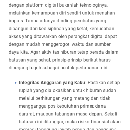
dengan platform digital bukanlah teknologinya,
melainkan kemampuan diri sendiri untuk menahan
impuls. Tanpa adanya dinding pembatas yang
dibangun dari kedisiplinan yang ketat, kemudahan
akses yang ditawarkan oleh perangkat digital dapat
dengan mudah menggerogoti waktu dan sumber
daya kita. Agar aktivitas hiburan tetap berada dalam
batasan yang sehat, prinsip-prinsip berikut harus
dipegang teguh sebagai bentuk pertahanan diri:
Integritas Anggaran yang Kaku
: Pastikan setiap
rupiah yang dialokasikan untuk hiburan sudah
melalui perhitungan yang matang dan tidak
mengganggu pos kebutuhan primer, dana
darurat, maupun tabungan masa depan. Sekali
batasan ini dilanggar, maka risiko finansial akan
menjadi tanggung jawab penuh dari pengguna