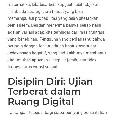
matematika, kita bisa bersikap jauh lebih objektif.
Tidak ada strategi atau firasat yang bisa
memanipulasi probabilitas yang telah ditetapkan
oleh sistem. Dengan menerima bahwa setiap hasil
adalah variasi acak, kita terhindar dari rasa frustrasi
yang berlebihan. Pengguna yang cerdas tahu bahwa
bermain dengan logika adalah bentuk nyata dari
kedewasaan kognitif, yang pada akhirnya membantu
kita untuk tetap tenang, berpikir jernih, dan tidak
terbawa arus emosi sesaat.
Disiplin Diri: Ujian
Terberat dalam
Ruang Digital
Tantangan terbesar bagi siapa pun yang bersentuhan