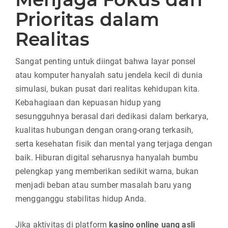
Prioritas dalam
Realitas
Sangat penting untuk diingat bahwa layar ponsel
atau komputer hanyalah satu jendela kecil di dunia
simulasi, bukan pusat dari realitas kehidupan kita.
Kebahagiaan dan kepuasan hidup yang
sesungguhnya berasal dari dedikasi dalam berkarya,
kualitas hubungan dengan orang-orang terkasih,
serta kesehatan fisik dan mental yang terjaga dengan
baik. Hiburan digital seharusnya hanyalah bumbu
pelengkap yang memberikan sedikit warna, bukan
menjadi beban atau sumber masalah baru yang
mengganggu stabilitas hidup Anda.
Jika aktivitas di platform
kasino online uang asli