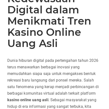
Digital dalam
Menikmati Tren
Kasino Online
Uang Asli
Dunia hiburan digital pada pertengahan tahun 2026
terus menawarkan berbagai inovasi yang
memudahkan siapa saja untuk mengakses bentuk
rekreasi baru langsung dari ponsel mereka. Salah
satu fenomena yang kerap menjadi perbincangan di
berbagai komunitas virtual adalah terkait platform
kasino online uang asli
. Sebagai masyarakat yang
hidup di era informasi yang sangat terbuka, kita