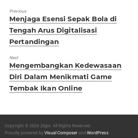
Previous
Previous
Menjaga Esensi Sepak Bola di
post:
Tengah Arus Digitalisasi
Pertandingan
Next
Next
Mengembangkan Kedewasaan
post:
Diri Dalam Menikmati Game
Tembak Ikan Online
Copyright © 2026 Ziigie. All Rights Reserved.
Proudly powered by
Visual Composer
and
WordPress