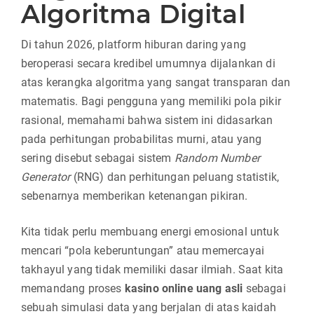
Algoritma Digital
Di tahun 2026, platform hiburan daring yang
beroperasi secara kredibel umumnya dijalankan di
atas kerangka algoritma yang sangat transparan dan
matematis. Bagi pengguna yang memiliki pola pikir
rasional, memahami bahwa sistem ini didasarkan
pada perhitungan probabilitas murni, atau yang
sering disebut sebagai sistem
Random Number
Generator
(RNG) dan perhitungan peluang statistik,
sebenarnya memberikan ketenangan pikiran.
Kita tidak perlu membuang energi emosional untuk
mencari “pola keberuntungan” atau memercayai
takhayul yang tidak memiliki dasar ilmiah. Saat kita
memandang proses
kasino online uang asli
sebagai
sebuah simulasi data yang berjalan di atas kaidah